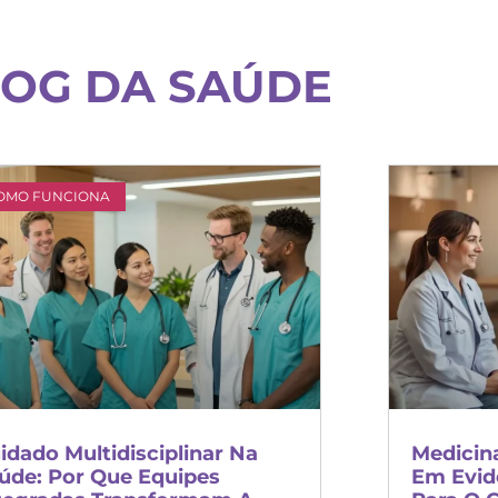
OG DA SAÚDE
OMO FUNCIONA
idado Multidisciplinar Na
Medicin
úde: Por Que Equipes
Em Evid