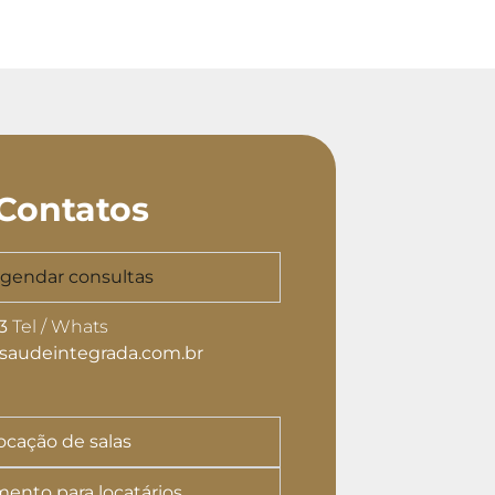
Contatos
agendar consultas
3
Tel / Whats
audeintegrada.com.br
locação de salas
mento para locatários