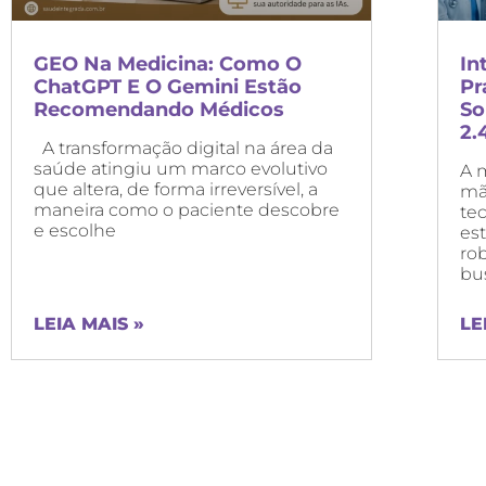
GEO Na Medicina: Como O
In
ChatGPT E O Gemini Estão
Pr
Recomendando Médicos
So
2.
A transformação digital na área da
saúde atingiu um marco evolutivo
A 
que altera, de forma irreversível, a
mã
maneira como o paciente descobre
te
e escolhe
es
ro
bus
LEIA MAIS »
LE