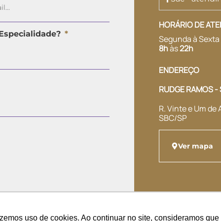
HORÁRIO DE AT
Especialidade?
Segunda à Sexta
8h
às
22h
ENDEREÇO
RUDGE RAMOS - 
R. Vinte e Um de 
SBC/SP
Ver mapa
azemos uso de cookies. Ao continuar no site, consideramos qu