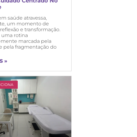
Cuidado Centrado No
e
 em saúde atravessa,
te, um momento de
reflexão e transformação.
 uma rotina
emente marcada pela
e pela fragmentação do
S »
NCIONA