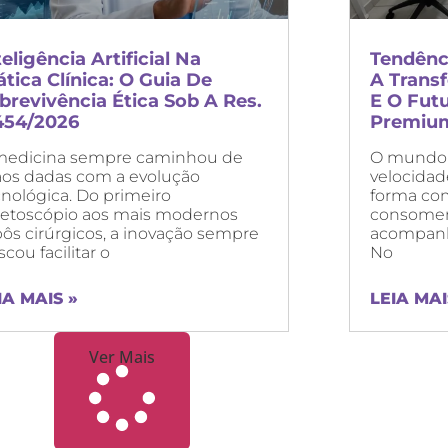
teligência Artificial Na
Tendênc
ática Clínica: O Guia De
A Trans
brevivência Ética Sob A Res.
E O Fut
454/2026
Premiu
medicina sempre caminhou de
O mundo
os dadas com a evolução
velocidad
cnológica. Do primeiro
forma co
tetoscópio aos mais modernos
consomem
bôs cirúrgicos, a inovação sempre
acompanha
cou facilitar o
No
IA MAIS »
LEIA MAI
Ver Mais