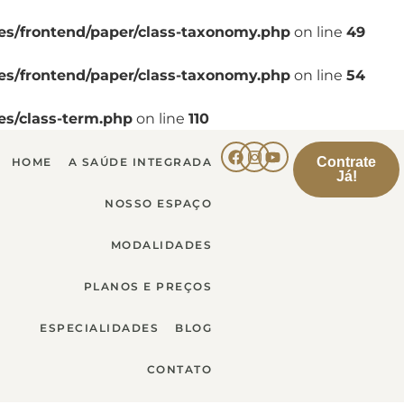
es/frontend/paper/class-taxonomy.php
on line
49
es/frontend/paper/class-taxonomy.php
on line
54
es/class-term.php
on line
110
Contrate
HOME
A SAÚDE INTEGRADA
Já!
NOSSO ESPAÇO
MODALIDADES
PLANOS E PREÇOS
ESPECIALIDADES
BLOG
CONTATO