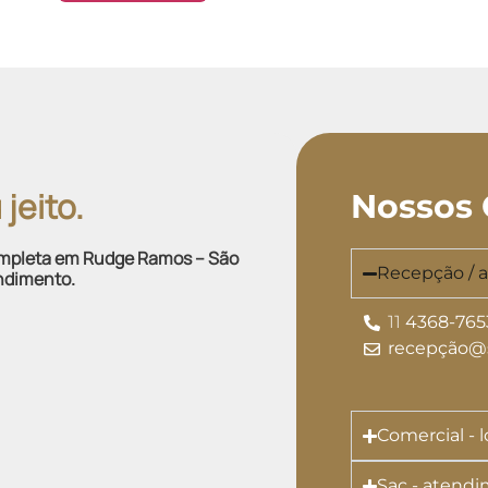
jeito.
Nossos 
 completa em Rudge Ramos – São
Recepção / 
ndimento.
11
4368-765
recepção@s
Comercial - 
Sac - atendi