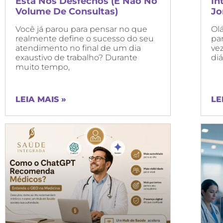
Está Nos Desfechos (e Não No
In
Volume De Consultas)
Jo
Você já parou para pensar no que
Olá
realmente define o sucesso do seu
pa
atendimento no final de um dia
vez
exaustivo de trabalho? Durante
diá
muito tempo,
LEIA MAIS »
LE