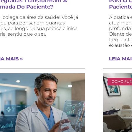
tegradas Transformam A
Para O 
rnada Do Paciente?
Pacient
, colega da área da saúde! Você já
A prática
rou para pensar em quantas
atualmen
es, ao longo da sua prática clínica
profunda 
ria, sentiu que o seu
Diante de
frequent
exaustão 
IA MAIS »
LEIA MAI
COMO FU