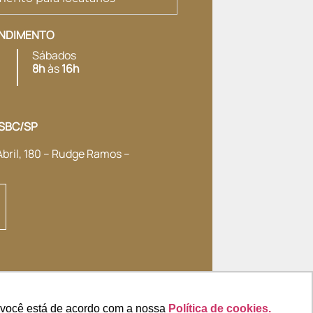
ENDIMENTO
Sábados
8h
às
16h
SBC/SP
Abril, 180 – Rudge Ramos –
e você está de acordo com a nossa
Política de cookies.