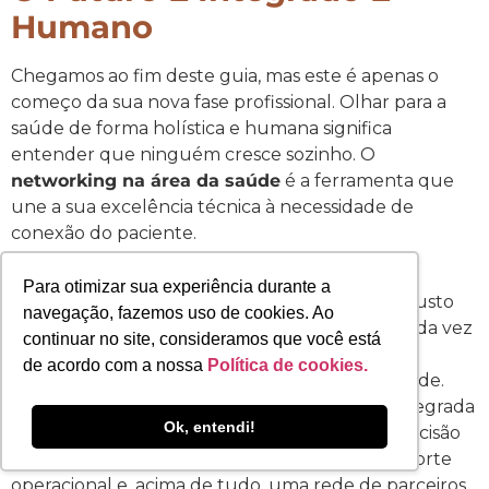
Humano
Chegamos ao fim deste guia, mas este é apenas o
começo da sua nova fase profissional. Olhar para a
saúde de forma holística e humana significa
entender que ninguém cresce sozinho. O
networking na área da saúde
é a ferramenta que
une a sua excelência técnica à necessidade de
conexão do paciente.
Pense comigo: o mercado está cada vez mais
Para otimizar sua experiência durante a
competitivo, as pessoas estão mais críticas e o custo
navegação, fazemos uso de cookies. Ao
de manter uma estrutura física própria está cada vez
continuar no site, consideramos que você está
mais alto. Diante desse cenário, a escolha mais
de acordo com a nossa
Política de cookies.
inteligente é buscar o apoio de uma comunidade.
Estar em um Hub de Saúde como a Saúde Integrada
Ok, entendi!
não é apenas uma decisão financeira; é uma decisão
de carreira que traz segurança emocional, suporte
operacional e, acima de tudo, uma rede de parceiros